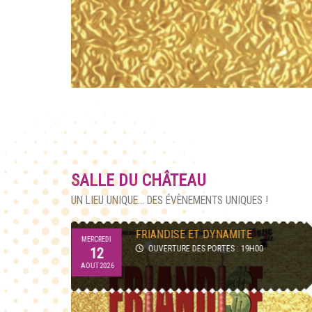
SALLE DU CHÂTEAU
UN LIEU UNIQUE... DES ÉVÈNEMENTS UNIQUES !
AFTERWORK TRIBUTE LA FRENCH
JEUDI
TEUF
00
27
OUVERTURE DES PORTES : 18H30
AOUT 2026