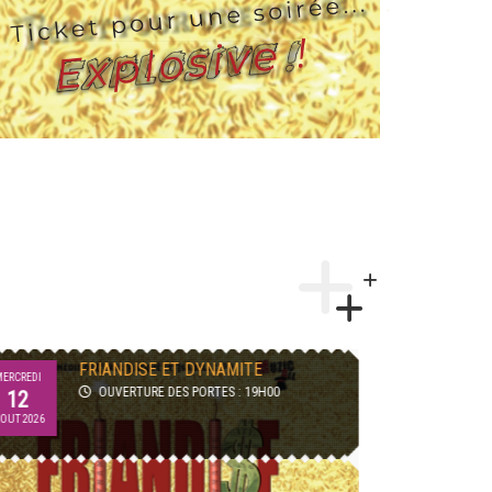
AFTERWORK TRIBUTE LA FRENCH
JEUDI
MERCREDI
TEUF
27
12
OUVERTURE DES PORTES : 18H30
AOUT 2026
AOUT 2026