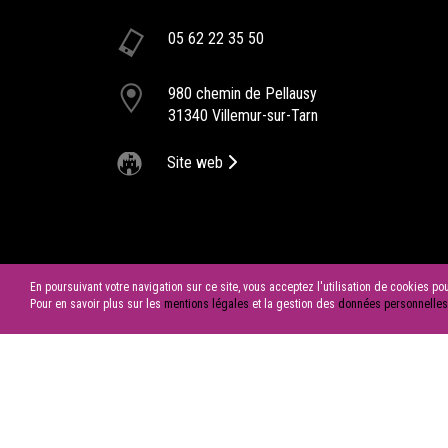
aller au cirque
05 62 22 35 50
Après le succès de l’an passé, nous vous invitons à
découvrir la 2ème édition de Cirque en Fête 2022, au
980 chemin de Pellausy
Château de la Garrigue
31340 Villemur-sur-Tarn
cocktail
Site web
Le Château de la Garrigue vous accueille pour un mome
de partage lors de vos cocktails.
En poursuivant votre navigation sur ce site, vous acceptez l'utilisation de cookies p
Pour en savoir plus sur les
mentions légales
et la gestion des
données personnelles