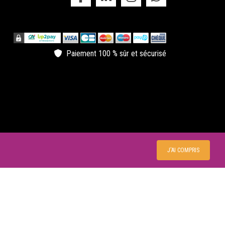
ectacle chateau de la garrigue
 Château de la Garrigue à Villemur sur tarn, entrez dans
tre domaine et découvrir l'ensemble de nos
estations. concerts, spectacles, Festivals, vente de
Paiement 100 % sûr et sécurisé
llets en ligne.
apteme au chateau
 Château de la Garrigue vous offre un univers
paysant pour un baptême unique.
J'AI COMPRIS