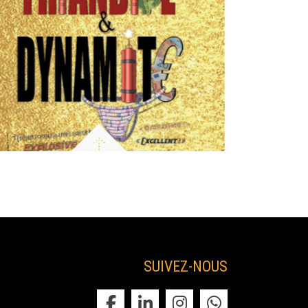
Début
21:00
Début
Infos
Infos
Dernier AfterWork de la saison au Château
de la Garrigue📅 Jeudi 27 août 2026Pour
clôturer...
Prix
7.00€
Prix
SUIVEZ-NOUS