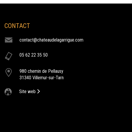
CONTACT
NOS ACTIVITÉS
contact@chateaudelagarrigue.com
humour au chateau
05 62 22 35 50
Le Château de la Garrigue accueille des spectacles humoristique
au sein de de son domaine.
980 chemin de Pellausy
communion au chateau
31340 Villemur-sur-Tarn
Le Château de la Garrigue s’adapte à tous vos évènements :
Mariage, Fiançailles, Pacs, Anniversaire, Baptême, Communion, Bar
Site web
Mitzvah...
anniversaire au chateau
Le Château de la Garrigue à Villemur-sur-Tarn vous propose ses
différentes salles pour l'organisation de votre soirée d'anniversaire.
aller au cirque
Après le succès de l’an passé, nous vous invitons à découvrir la