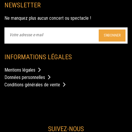
NEWSLETTER
2ème édition de Cirque en Fête 2022, au Château de la Garrigue
Ne manquez plus aucun concert ou spectacle !
S'ABONNER
INFORMATIONS LÉGALES
Mentions légales
Données personnelles
Conditions générales de vente
SUIVEZ-NOUS