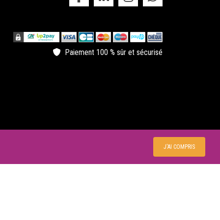
ectacle au chateau
 Château de la Garrigue accueille des spectacles dans
 grande salle Piano de 700m2 mais également dans
n parc fleuri.
Paiement 100 % sûr et sécurisé
J'AI COMPRIS