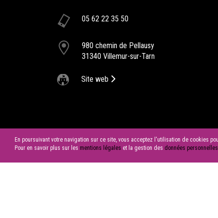
lieu de seminaire
05 62 22 35 50
Le Château de la Garrigue dispose de différentes salles
permettant de répondre au mieux à votre demande de
980 chemin de Pellausy
séminaire.
31340 Villemur-sur-Tarn
congres au chateau
Les différentes salle présentent au Château de la
Site web
Garrigue vous permettent d'organiser votre congrès da
les meilleures conditions.
En poursuivant votre navigation sur ce site, vous acceptez l'utilisation de cookies p
Pour en savoir plus sur les
mentions légales
et la gestion des
données personnelles