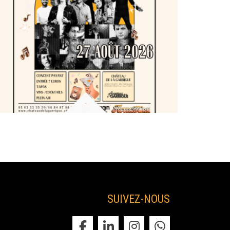
Début
21:00
Début
Infos
Infos
Dernier AfterWork de la saison au Château
de la Garrigue📅 Jeudi 27 août 2026Pour
clôturer...
Prix
7.00€
Prix
SUIVEZ-NOUS