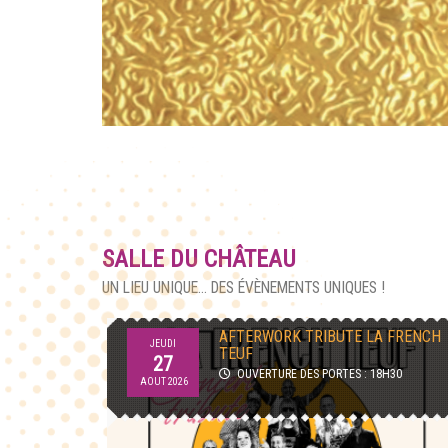
SALLE DU CHÂTEAU
UN LIEU UNIQUE... DES ÉVÈNEMENTS UNIQUES !
AFTERWORK TRIBUTE LA FRENCH
JEUDI
TEUF
00
27
OUVERTURE DES PORTES : 18H30
AOUT 2026