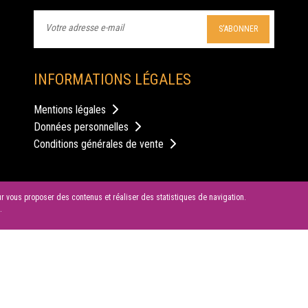
anniversaire au chateau
sp
S'ABONNER
Le Château de la Garrigue à Villemur-sur-Tarn vous
Le
propose ses différentes salles pour l'organisation de
sa
votre soirée d'anniversaire.
so
INFORMATIONS LÉGALES
Mentions légales
ns
Données personnelles
Conditions générales de vente
our vous proposer des contenus et réaliser des statistiques de navigation.
.
© 2026 SAS LES CYGNES NOIRS | Tous droits réservés