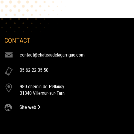
CONTACT
NOS ACTIVITÉS
contact@chateaudelagarrigue.com
spectacle au chateau
05 62 22 35 50
Le Château de la Garrigue accueille des spectacles dans sa grande
salle Piano de 700m2 mais également dans son parc fleuri.
980 chemin de Pellausy
mariage au chateau
31340 Villemur-sur-Tarn
Le Château de la Garrigue vous accueille pour votre mariage afin
de faire de ce jour le plus beau de votre vie.
Site web
team building
Le Château de la Garrigue vous offre l'opportunité d'organiser vos
team building au sein de son domaine. Vous avez la possibilité de
l'organiser en extérieur ou en intérieur.