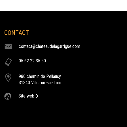
CONTACT
NOS ACTIVITÉS
contact@chateaudelagarrigue.com
cocktail
05 62 22 35 50
Le Château de la Garrigue vous accueille pour un moment de
partage lors de vos cocktails.
980 chemin de Pellausy
31340 Villemur-sur-Tarn
Site web