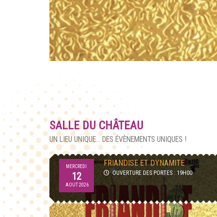
SALLE DU CHÂTEAU
UN LIEU UNIQUE... DES ÉVÈNEMENTS UNIQUES !
AFTERWORK TRIBUTE LA FRENCH
JEUDI
TEUF
00
27
OUVERTURE DES PORTES : 18H30
AOUT 2026