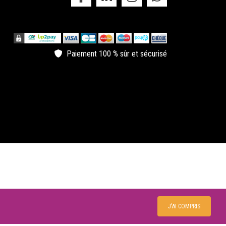
niversaire au chateau
 Château de la Garrigue à Villemur-sur-Tarn vous
opose ses différentes salles pour l'organisation de
tre soirée d'anniversaire.
Paiement 100 % sûr et sécurisé
ncement de produit
 Château de la Garrigue vous permet d'organiser votre
ncement de produit dans un cadre majestueux.
ler au cirque
rès le succès de l’an passé, nous vous invitons à
couvrir la 2ème édition de Cirque en Fête 2022, au
âteau de la Garrigue
ectacle au chateau
 Château de la Garrigue accueille des spectacles dans
 grande salle Piano de 700m2 mais également dans
n parc fleuri.
omaine
J'AI COMPRIS
 Château de la Garrigue est un magnifique domaine qui
us accueille lors de vos événements.