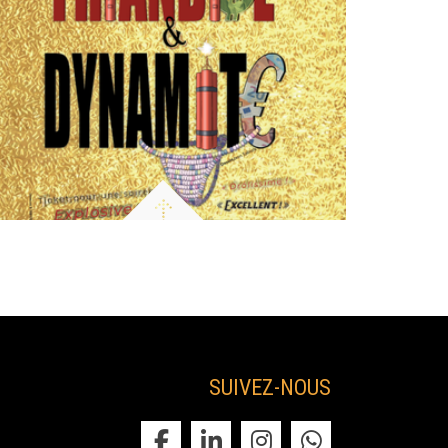
Début
21:00
Début
Infos
Infos
Dernier AfterWork de la saison au Château
de la Garrigue📅 Jeudi 27 août 2026Pour
clôturer...
Prix
7.00€
Prix
SUIVEZ-NOUS