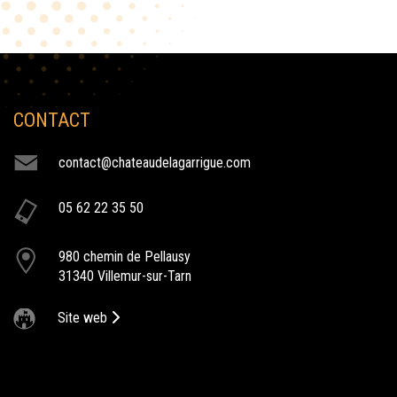
CONTACT
NOS ACTIVITÉS
contact@chateaudelagarrigue.com
humour au chateau
05 62 22 35 50
Le Château de la Garrigue accueille des spectacles humoristique
au sein de de son domaine.
980 chemin de Pellausy
reveillon chateau de la garrigue
31340 Villemur-sur-Tarn
Nous vous donnons rendez-vous le 31 décembre pour un nouvel
an Franco-Malgache au chateau de la garrigue
Site web
chateau de la garrigue vente en ligne
Le Château de la Garrigue à Villemur sur tarn, entrez dans notre
domaine et découvrir l'ensemble de nos prestations. concerts,
spectacles, Festivals, vente en ligne.