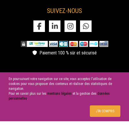
Mariage, Fiançailles, Pacs, Anniversaire, Baptême, Communion, Bar
Mitzvah...
SUIVEZ-NOUS
theatre au chateau
Le Château de la Garrigue à Villemur-sur-Tarn organise de
nombreux événements parmi lesquels vous pouvez retrouver des
pièces de théâtre.
reveillon chateau de la garrigue
Nous vous donnons rendez-vous le 31 décembre pour un nouvel
Paiement 100 % sûr et sécurisé
an Franco-Malgache au chateau de la garrigue
En poursuivant votre navigation sur ce site, vous acceptez l'utilisation de
cookies pour vous proposer des contenus et réaliser des statistiques de
navigation.
Pour en savoir plus sur les
mentions légales
et la gestion des
données
© 2026 SAS LES CYGNES NOIRS | Tous droits réservés
personnelles
.
J'AI COMPRIS