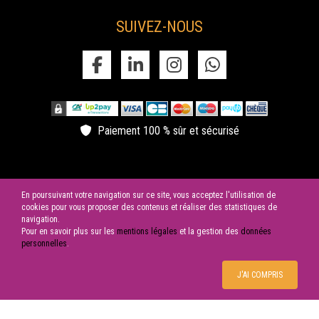
Le Château de la Garrigue à Villemur sur tarn, entrez dans notre
domaine et découvrir l'ensemble de nos prestations. concerts,
SUIVEZ-NOUS
spectacles, Festivals, vente en ligne.
afterwork au chateau de la garrigue
Tout l'été, venez découvrir nos soirées afterworks qui se
déroulent tous les jeudis au Château de la Garrigue.
chateau de la garrigue billetterie
Le Château de la Garrigue à Villemur sur tarn, entrez dans notre
Paiement 100 % sûr et sécurisé
domaine et découvrir l'ensemble de nos prestations. concerts,
spectacles, Festivals, vente de billets en ligne.
En poursuivant votre navigation sur ce site, vous acceptez l'utilisation de
cookies pour vous proposer des contenus et réaliser des statistiques de
navigation.
Pour en savoir plus sur les
mentions légales
et la gestion des
données
© 2026 SAS LES CYGNES NOIRS | Tous droits réservés
personnelles
.
J'AI COMPRIS