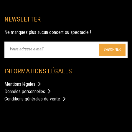
domaine
Le Château de la Garrigue est un magnifique domaine qui vous
accueille lors de vos événements.
NEWSLETTER
mariage au chateau
Le Château de la Garrigue vous accueille pour votre mariage afin
Ne manquez plus aucun concert ou spectacle !
de faire de ce jour le plus beau de votre vie.
hotel au chateau
S'ABONNER
Le Château de la Garrigue dispose de 6 suites de luxe, proposées
aux clients de son restaurant gastronomique ainsi qu'en
hébergement pour les mariages et séminaires de direction.
INFORMATIONS LÉGALES
bar mitzvah
Le Château de la Garrigue s’adapte à tous vos évènements :
Mentions légales
Mariage, Fiançailles, Pacs, Anniversaire, Baptême, Communion, Bar
Données personnelles
Mitzvah...
Conditions générales de vente
spectacle au chateau
Le Château de la Garrigue accueille des spectacles dans sa grande
salle Piano de 700m2 mais également dans son parc fleuri.
chateau de la garrigue vente en ligne