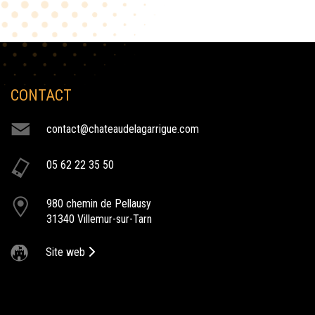
CONTACT
NOS ACTIVITÉS
contact@chateaudelagarrigue.com
restaurant gastronomique
05 62 22 35 50
Le Château de la Garrigue vous propose un menu gastronomique
dans son prestigieux restaurant l'Alto
980 chemin de Pellausy
reveillon chateau de la garrigue
31340 Villemur-sur-Tarn
Nous vous donnons rendez-vous le 31 décembre pour un nouvel
an Franco-Malgache au chateau de la garrigue
Site web
bapteme au chateau
Le Château de la Garrigue vous offre un univers dépaysant pour un
baptême unique.